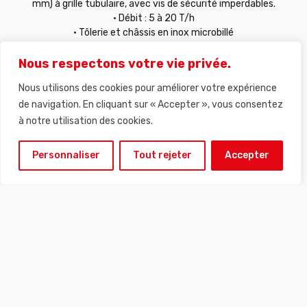
mm) à grille tubulaire, avec vis de sécurité imperdables.
• Débit : 5 à 20 T/h
• Tôlerie et châssis en inox microbillé
• 2 roues pivotantes freinées à chape inox bandage
caoutchouc ø125 et 2 roues fixes.
Nous respectons votre vie privée.
• Motoréducteur de 4 Kw équipé d’un variateur de vitesse
Nous utilisons des cookies pour améliorer votre expérience
électronique de 7,5 Kw
• Vitesse de rotation réglable de 20 à 160 tours/minute
de navigation. En cliquant sur « Accepter », vous consentez
• Coffret électrique en inox
à notre utilisation des cookies.
• Rotor en inox et stator en NBR FDA diamètre ø 90 mm
• Vis d’Archimède en inox
Personnaliser
Tout rejeter
Accepter
• Trémie asymétrique (longueur : 800 mm, largeur : 850
mm, hauteur : 400 mm, capacité : 100 L)
• Cônes oenologiques inox en sortie mâle ø 120 mm avec
raccord sphérique
• Piquage Macon ø 50 mm de nettoyage en partie basse
• Bras de manipulation inclinable et réversible
• Béquille de stabilisation
• Câble d’alimentation de 7 m avec fiche mâle Hypra 3P+ T 16
A