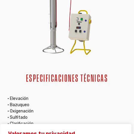
ESPECIFICACIONES TÉCNICAS
• Elevación
• Bazuqueo
• Oxigenación
• Sulfitado
• Clarificación
• Homogeneización
Valoramos tu privacidad