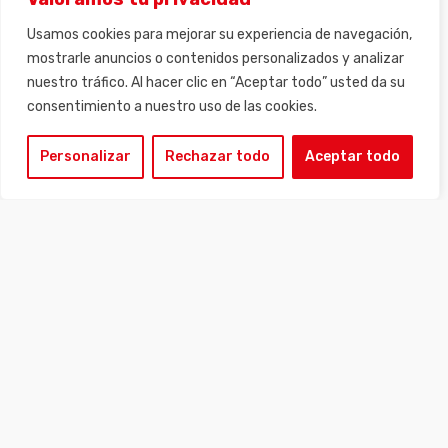
• Ensamblaje
• Puesta en suspensión de las lías
Usamos cookies para mejorar su experiencia de navegación,
mostrarle anuncios o contenidos personalizados y analizar
nuestro tráfico. Al hacer clic en “Aceptar todo” usted da su
consentimiento a nuestro uso de las cookies.
Personalizar
Rechazar todo
Aceptar todo
DESCARGAR LA FICHA DEL PRODUCTO
EQUIPAMIENTOS OPCIONALES
• Elevación retráctil de 0,5 a 2 m
• Sombrero deflector